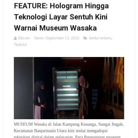
FEATURE: Hologram Hingga
Teknologi Layar Sentuh Kini
Warnai Museum Wasaka
Bbcom
Senin, September 12, 2022
berita terbaru
,
feature
MUSEUM Wasaka di Jalan Kampung Kenanga, Sungai Jingah,
Kecamatan Banjarmasin Utara kini mulai mengadopsi
teknologi digital dalam pelayanan.
Para Pengunjung museum