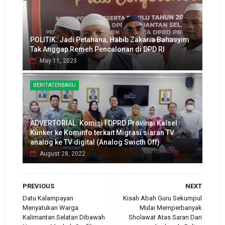
POLITIK: Jadi Petahana, Habib Zakaria Bahasyim
Tak Anggap Remeh Pencalonan di DPD RI
May 11, 2023
BERITATERBARU
ADVERTORIAL: Komisi I DPRD Provinsi Kalsel
Kunker ke Kominfo terkait Migrasi siaran TV
analog ke TV digital (Analog Swicth Off)
August 28, 2022
PREVIOUS
NEXT
Datu Kalampayan
Kisah Abah Guru Sekumpul
Menyatukan Warga
Mulai Memperbanyak
Kalimantan Selatan Dibawah
Sholawat Atas Saran Dari