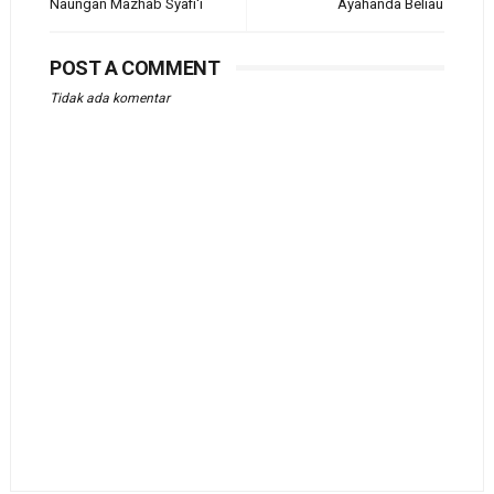
Naungan Mazhab Syafi'i
Ayahanda Beliau
POST A COMMENT
Tidak ada komentar