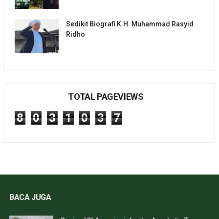
Sedikit Biografi K.H. Muhammad Rasyid
Ridho
TOTAL PAGEVIEWS
8
0
3
1
0
3
7
BACA JUGA