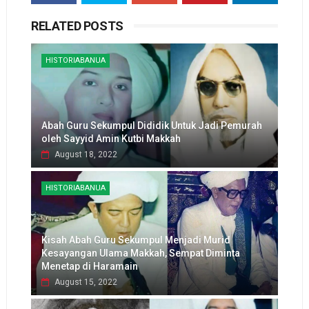
RELATED POSTS
HISTORIABANUA
Abah Guru Sekumpul Dididik Untuk Jadi Pemurah
oleh Sayyid Amin Kutbi Makkah
August 18, 2022
HISTORIABANUA
Kisah Abah Guru Sekumpul Menjadi Murid
Kesayangan Ulama Makkah, Sempat Diminta
Menetap di Haramain
August 15, 2022