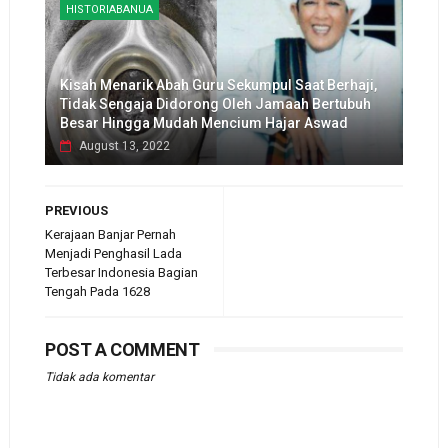
HISTORIABANUA
Kisah Menarik Abah Guru Sekumpul Saat Berhaji,
Tidak Sengaja Didorong Oleh Jamaah Bertubuh
Besar Hingga Mudah Mencium Hajar Aswad
August 13, 2022
PREVIOUS
Kerajaan Banjar Pernah
Menjadi Penghasil Lada
Terbesar Indonesia Bagian
Tengah Pada 1628
POST A COMMENT
Tidak ada komentar