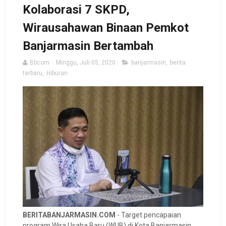
Kolaborasi 7 SKPD,
Wirausahawan Binaan Pemkot
Banjarmasin Bertambah
Bbcom
Minggu, Juli 05, 2020
banjarmasin
,
berita
terbaru
,
Hiburan
BERITABANJARMASIN.COM
- Target pencapaian
program Wira Usaha Baru (WUB) di Kota Banjarmasin