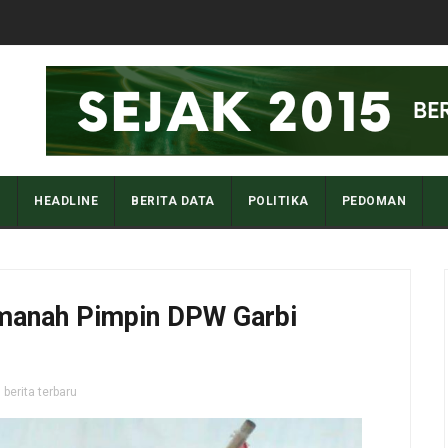
I
HEADLINE
BERITA DATA
POLITIKA
PEDOMAN
manah Pimpin DPW Garbi
,
berita terbaru