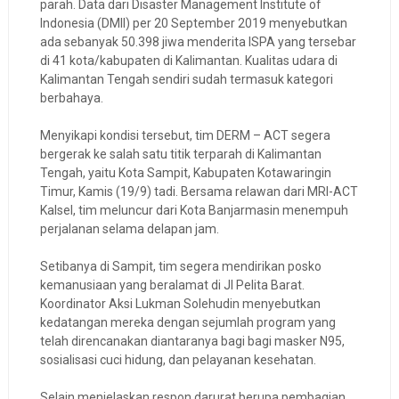
parah. Data dari Disaster Management Institute of
Indonesia (DMII) per 20 September 2019 menyebutkan
ada sebanyak 50.398 jiwa menderita ISPA yang tersebar
di 41 kota/kabupaten di Kalimantan. Kualitas udara di
Kalimantan Tengah sendiri sudah termasuk kategori
berbahaya.
Menyikapi kondisi tersebut, tim DERM – ACT segera
bergerak ke salah satu titik terparah di Kalimantan
Tengah, yaitu Kota Sampit, Kabupaten Kotawaringin
Timur, Kamis (19/9) tadi. Bersama relawan dari MRI-ACT
Kalsel, tim meluncur dari Kota Banjarmasin menempuh
perjalanan selama delapan jam.
Setibanya di Sampit, tim segera mendirikan posko
kemanusiaan yang beralamat di Jl Pelita Barat.
Koordinator Aksi Lukman Solehudin menyebutkan
kedatangan mereka dengan sejumlah program yang
telah direncanakan diantaranya bagi bagi masker N95,
sosialisasi cuci hidung, dan pelayanan kesehatan.
Selain menjelaskan respon darurat berupa pembagian