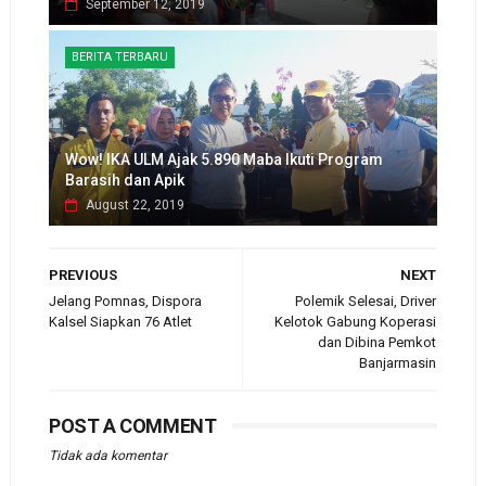
September 12, 2019
BERITA TERBARU
Wow! IKA ULM Ajak 5.890 Maba Ikuti Program
Barasih dan Apik
August 22, 2019
PREVIOUS
NEXT
Jelang Pomnas, Dispora
Polemik Selesai, Driver
Kalsel Siapkan 76 Atlet
Kelotok Gabung Koperasi
dan Dibina Pemkot
Banjarmasin
POST A COMMENT
Tidak ada komentar