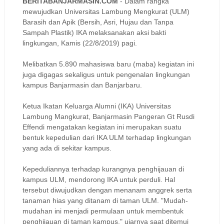
BERITABANJARMASIN.COM
- Dalam rangka
mewujudkan Universitas Lambung Mengkurat (ULM)
Barasih dan Apik (Bersih, Asri, Hujau dan Tanpa
Sampah Plastik) IKA melaksanakan aksi bakti
lingkungan, Kamis (22/8/2019) pagi.
Melibatkan 5.890 mahasiswa baru (maba) kegiatan ini
juga digagas sekaligus untuk pengenalan lingkungan
kampus Banjarmasin dan Banjarbaru.
Ketua Ikatan Keluarga Alumni (IKA) Universitas
Lambung Mangkurat, Banjarmasin Pangeran Gt Rusdi
Effendi mengatakan kegiatan ini merupakan suatu
bentuk kepedulian dari IKA ULM terhadap lingkungan
yang ada di sekitar kampus.
Kepeduliannya terhadap kurangnya penghijauan di
kampus ULM, mendorong IKA untuk perduli. Hal
tersebut diwujudkan dengan menanam anggrek serta
tanaman hias yang ditanam di taman ULM.
"Mudah-
mudahan ini menjadi permulaan untuk membentuk
penghijauan di taman kampus," ujarnya saat ditemui