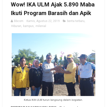
Wow! IKA ULM Ajak 5.890 Maba
Ikuti Program Barasih dan Apik
Bbcom
Kamis, Agustus 22, 2019
berita terbaru
,
Hiburan
,
kampus
,
milenial
Ketua IKA ULM turun langsung dalam kegiatan.