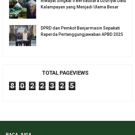
Riwayat Singkat 5 Bersaudara Dzuriyat Datu
Kalampayan yang Menjadi Ulama Besar
DPRD dan Pemkot Banjarmasin Sepakati
Raperda Pertanggungjawaban APBD 2025
TOTAL PAGEVIEWS
8
0
2
2
3
2
5
BACA JUGA