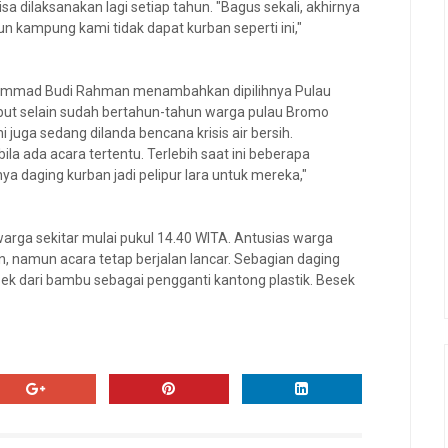
 dilaksanakan lagi setiap tahun. "Bagus sekali, akhirnya
n kampung kami tidak dapat kurban seperti ini,"
ammad Budi Rahman menambahkan dipilihnya Pulau
but selain sudah bertahun-tahun warga pulau Bromo
 juga sedang dilanda bencana krisis air bersih.
la ada acara tertentu. Terlebih saat ini beberapa
a daging kurban jadi pelipur lara untuk mereka,"
warga sekitar mulai pukul 14.40 WITA. Antusias warga
n, namun acara tetap berjalan lancar. Sebagian daging
ek dari bambu sebagai pengganti kantong plastik. Besek