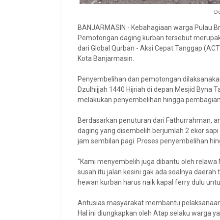
D
BANJARMASIN - Kebahagiaan warga Pulau Bro
Pemotongan daging kurban tersebut merupak
dari Global Qurban - Aksi Cepat Tanggap (A
Kota Banjarmasin.
Penyembelihan dan pemotongan dilaksanakan
Dzulhijjah 1440 Hijriah di depan Mesjid Byna 
melakukan penyembelihan hingga pembagian 
Berdasarkan penuturan dari Fathurrahman, an
daging yang disembelih berjumlah 2 ekor sap
jam sembilan pagi. Proses penyembelihan hingg
"Kami menyembelih juga dibantu oleh relawa
susah itu jalan kesini gak ada soalnya daerah
hewan kurban harus naik kapal ferry dulu unt
Antusias masyarakat membantu pelaksanaan 
Hal ini diungkapkan oleh Atap selaku warga ya