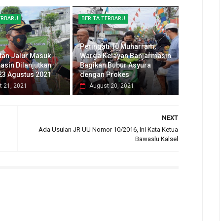
ERBARU
BERITA TERBARU
Peringati 10 Muharram,
tan Jalur Masuk
Warga Kelayan Banjarmasin
asin Dilanjutkan
Bagikan Bubur Asyura
23 Agustus 2021
dengan Prokes
t 21, 2021
August 20, 2021
NEXT
Ada Usulan JR UU Nomor 10/2016, Ini Kata Ketua
Bawaslu Kalsel