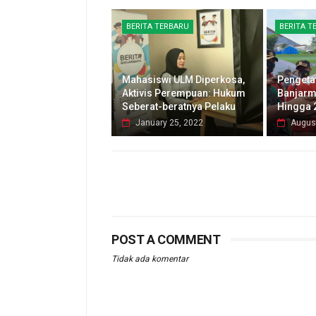
BERITA TERBARU
BERITA T
Mahasiswi ULM Diperkosa,
Pengeta
Aktivis Perempuan: Hukum
Banjarm
Seberat-beratnya Pelaku
Hingga 
January 25, 2022
Augus
POST A COMMENT
Tidak ada komentar