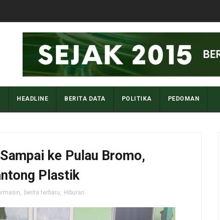
I
HEADLINE
BERITA DATA
POLITIKA
PEDOMAN
Sampai ke Pulau Bromo,
ntong Plastik
armasin
,
berita terbaru
,
Hiburan