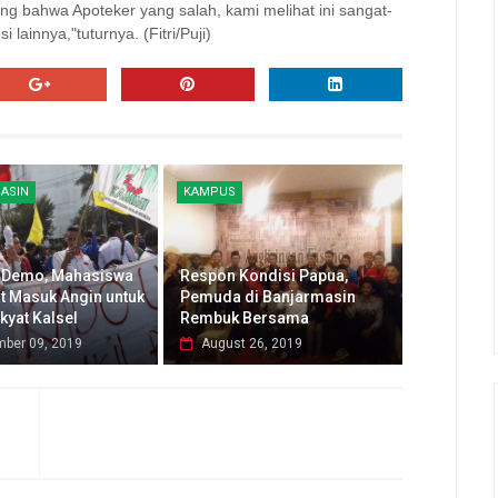
g bahwa Apoteker yang salah, kami melihat ini sangat-
si lainnya,"tuturnya.
(Fitri/Puji)
ASIN
KAMPUS
 Demo, Mahasiswa
Respon Kondisi Papua,
t Masuk Angin untuk
Pemuda di Banjarmasin
kyat Kalsel
Rembuk Bersama
mber 09, 2019
August 26, 2019