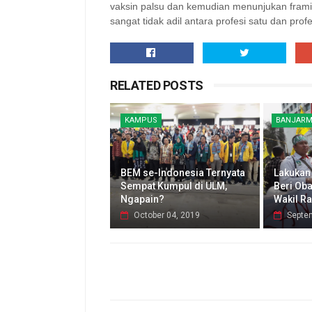
vaksin palsu dan kemudian menunjukan framin
sangat tidak adil antara profesi satu dan profe
RELATED POSTS
KAMPUS
BANJARM
BEM se-Indonesia Ternyata
Lakukan
Sempat Kumpul di ULM,
Beri Oba
Ngapain?
Wakil Ra
October 04, 2019
Septe