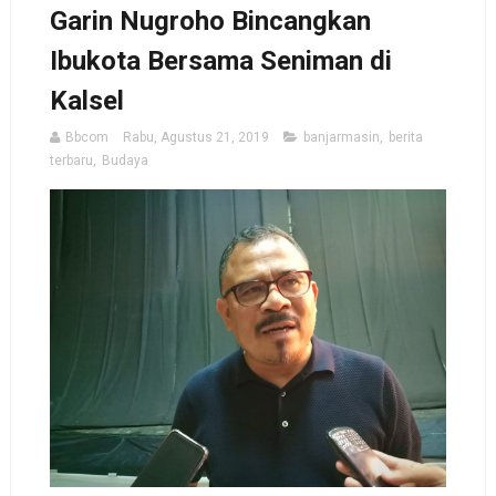
Garin Nugroho Bincangkan
Ibukota Bersama Seniman di
Kalsel
Bbcom
Rabu, Agustus 21, 2019
banjarmasin
,
berita
terbaru
,
Budaya