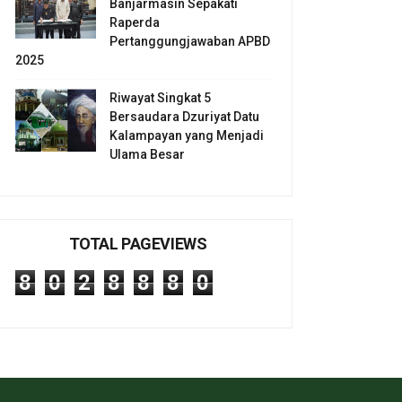
Banjarmasin Sepakati
Raperda
Pertanggungjawaban APBD
2025
Riwayat Singkat 5
Bersaudara Dzuriyat Datu
Kalampayan yang Menjadi
Ulama Besar
TOTAL PAGEVIEWS
8
0
2
8
8
8
0