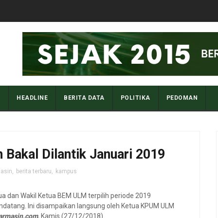
I
HEADLINE
BERITA DATA
POLITIKA
PEDOMAN
Bakal Dilantik Januari 2019
asin
,
berita terbaru
,
kampus
ua dan Wakil Ketua BEM ULM terpilih periode 2019
endatang. Ini disampaikan langsung oleh Ketua KPUM ULM
jarmasin.com
, Kamis (27/12/2018).