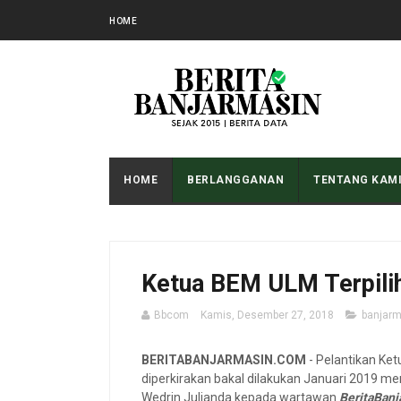
HOME
HOME
BERLANGGANAN
TENTANG KAM
Ketua BEM ULM Terpilih 
Bbcom
Kamis, Desember 27, 2018
banjarm
BERITABANJARMASIN.COM
- Pelantikan Ket
diperkirakan bakal dilakukan Januari 2019 m
Wedrin Julianda kepada wartawan
BeritaBan