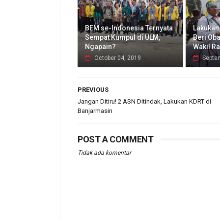
BEM se-Indonesia Ternyata
Lakukan
Sempat Kumpul di ULM,
Beri Oba
Ngapain?
Wakil Ra
October 04, 2019
Septe
PREVIOUS
Jangan Ditiru! 2 ASN Ditindak, Lakukan KDRT di
Banjarmasin
POST A COMMENT
Tidak ada komentar