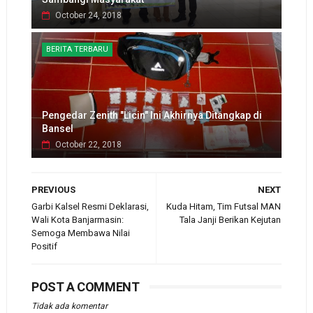
October 24, 2018
BERITA TERBARU
Pengedar Zenith "Licin" Ini Akhirnya Ditangkap di
Bansel
October 22, 2018
PREVIOUS
NEXT
Garbi Kalsel Resmi Deklarasi,
Kuda Hitam, Tim Futsal MAN
Wali Kota Banjarmasin:
Tala Janji Berikan Kejutan
Semoga Membawa Nilai
Positif
POST A COMMENT
Tidak ada komentar