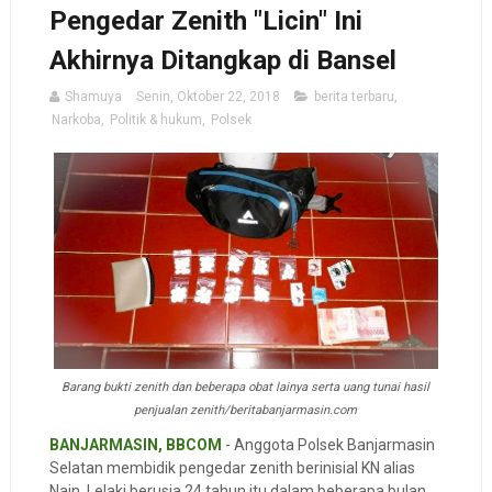
Pengedar Zenith "Licin" Ini
Akhirnya Ditangkap di Bansel
Shamuya
Senin, Oktober 22, 2018
berita terbaru
,
Narkoba
,
Politik & hukum
,
Polsek
Barang bukti zenith dan beberapa obat lainya serta uang tunai hasil
penjualan zenith/beritabanjarmasin.com
BANJARMASIN, BBCOM
- Anggota Polsek Banjarmasin
Selatan membidik pengedar zenith berinisial KN alias
Nain. Lelaki berusia 24 tahun itu dalam beberapa bulan