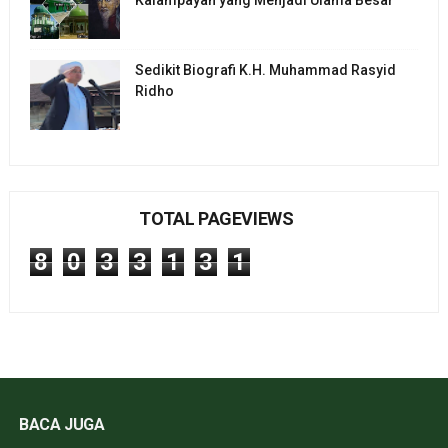
Sedikit Biografi K.H. Muhammad Rasyid
Ridho
TOTAL PAGEVIEWS
8
0
3
3
1
3
1
BACA JUGA