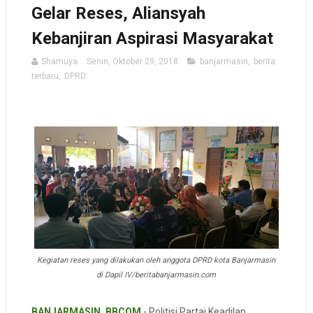
Gelar Reses, Aliansyah
Kebanjiran Aspirasi Masyarakat
Shamuya
Senin, Oktober 29, 2018
banjarmasin
,
berita
terbaru
,
DPRD
Kegiatan reses yang dilakukan oleh anggota DPRD kota Banjarmasin
di Dapil IV/beritabanjarmasin.com
BANJARMASIN, BBCOM
- Politisi Partai Keadilan