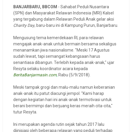
BANJARBARU, BBCOM
- Sahabat Peduli Nusantara
(SPN) dan Masyarakat Relawan Indonesia (MRI) Kalsel
yang tergabung dalam Relawan Peduli Anak gelar aksi
Charity Day
, baru-baru ini di Kampung Purun, Banjarbaru.
Mengusung tema kemerdekaan RI, para relawan
mengajak anak-anak untuk bermain bersama sekaligus
menanamkan jiwa nasionalisme. "Meski 17 Agustus
sudah lewat, tapi semangat kebangsaan harus
senantiasa dibangun. Terlebih kepada anak-anak," ujar
Resyta selaku koordinator acara kepada
BeritaBanjarmasin.com
,
Rabu (5/9/2018).
Meski tampak grogi dan malu-malu namun keberanian
anak-anak itu patut diacungi jempol. "Kami harap
dengan kegiatan hari ini anak-anak termotivasi untuk
berani bermimpi dan berjuang keras meraih cita-cita,"
tutur Resyta.
Ini merupakan agenda rutin sejak tahun 2017 lalu
diinisiasi oleh beberapa relawan yang peduli terhadap