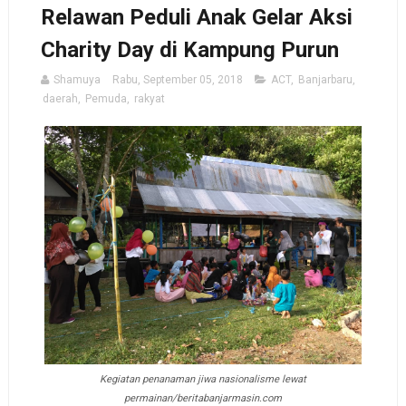
Relawan Peduli Anak Gelar Aksi
Charity Day di Kampung Purun
Shamuya
Rabu, September 05, 2018
ACT
,
Banjarbaru
,
daerah
,
Pemuda
,
rakyat
Kegiatan penanaman jiwa nasionalisme lewat
permainan/beritabanjarmasin.com